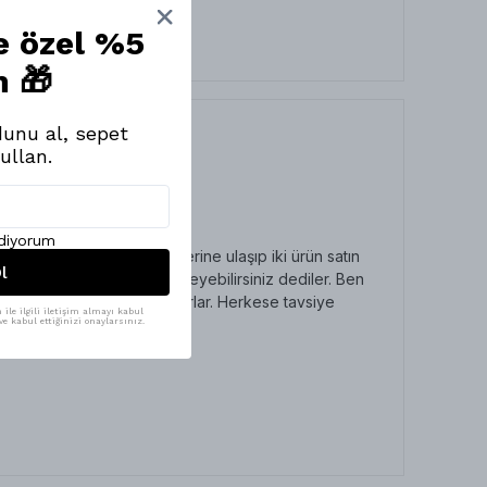
ne özel %5
m 🎁
unu al, sepet
ullan.
ediyorum
ü hatta telefonla kendilerine ulaşıp iki ürün satın
l
ı yok ikisini de serip deneyebilirsiniz dediler. Ben
arı o kadar paralar döküyorlar. Herkese tavsiye
ile ilgili iletişim almayı kabul
e kabul ettiğinizi onaylarsınız.