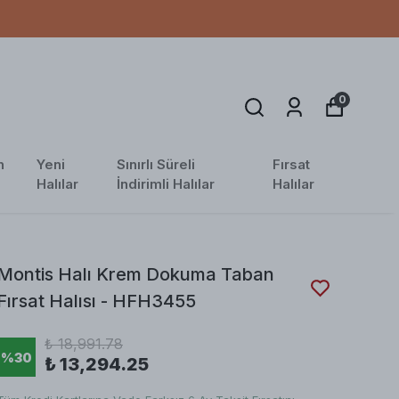
0
n
Yeni
Sınırlı Süreli
Fırsat
Halılar
İndirimli Halılar
Halılar
Montis Halı Krem Dokuma Taban
Fırsat Halısı - HFH3455
₺ 18,991.78
%
30
₺ 13,294.25