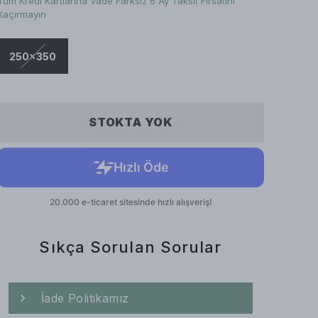
Tüm Kredi Kartlarına Vade Farksız 6 Ay Taksit Fırsatını
Kaçırmayın
250x350
STOKTA YOK
Sıkça Sorulan Sorular
İade Politikamız