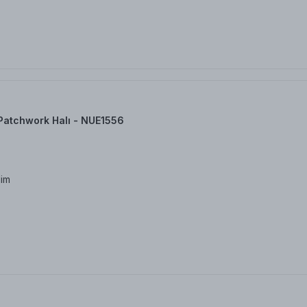
Patchwork Halı - NUE1556
dim