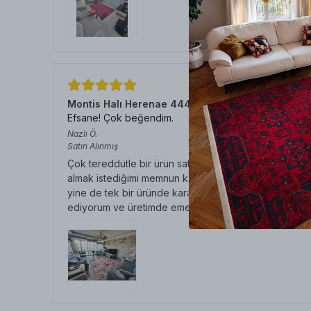
Montis Halı Herenae 444011 Krem Dokuma Taban
Efsane! Çok beğendim.
Nazlı
Ö.
Satın Alınmış
Çok tereddütle bir ürün satın alıp bu kadar beğendiğim
almak istediğimi memnun kalmazsam aynı gün içerisinde
yine de tek bir üründe karar verdim aldım ama tek ürü
ediyorum ve üretimde emeği geçen herkese teşekkü