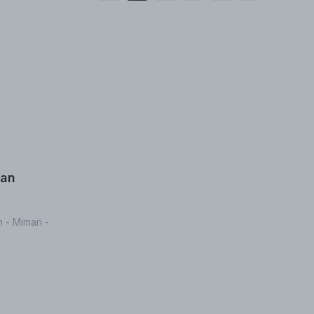
tan
 - Mimari -