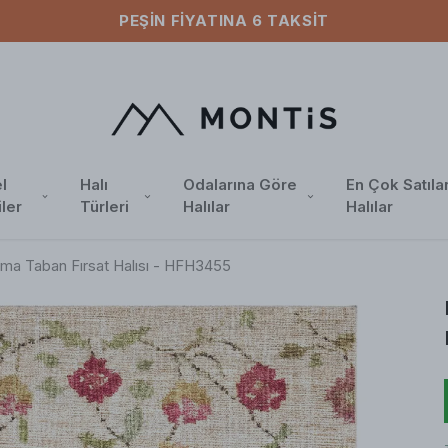
PEŞIN FIYATINA 6 TAKSIT
l
Halı
Odalarına Göre
En Çok Satıla
iler
Türleri
Halılar
Halılar
ma Taban Fırsat Halısı - HFH3455