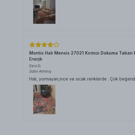
Montis Halı Mensis 27021 Kırmızı Dokuma Taban 
Enerjik
Esra
D.
Satın Alınmış
Halı, yormayan,ince ve sıcak renklerde . Çok beğen