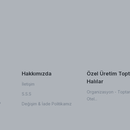
Hakkımızda
Özel Üretim Top
Halılar
İletişim
Organizasyon - Toptan
S.S.S
Otel...
?
Değişim & İade Politikamız