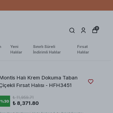
0
n
Yeni
Sınırlı Süreli
Fırsat
Halılar
İndirimli Halılar
Halılar
Montis Halı Krem Dokuma Taban
Çiçekli Fırsat Halısı - HFH3451
₺ 11,959.71
%
30
₺ 8,371.80