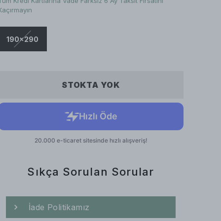
Tüm Kredi Kartlarına Vade Farksız 6 Ay Taksit Fırsatını
Kaçırmayın
190x290
STOKTA YOK
Sıkça Sorulan Sorular
İade Politikamız