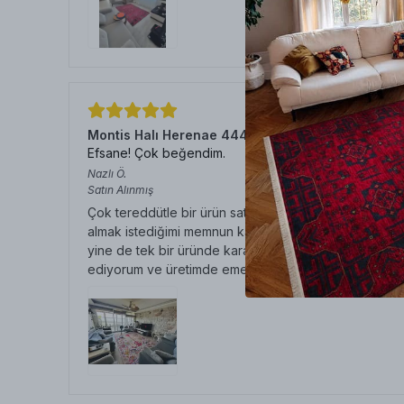
Montis Halı Herenae 444011 Krem Dokuma Taban
Efsane! Çok beğendim.
Nazlı
Ö.
Satın Alınmış
Çok tereddütle bir ürün satın alıp bu kadar beğendiğim
almak istediğimi memnun kalmazsam aynı gün içerisinde
yine de tek bir üründe karar verdim aldım ama tek ürü
ediyorum ve üretimde emeği geçen herkese teşekkü