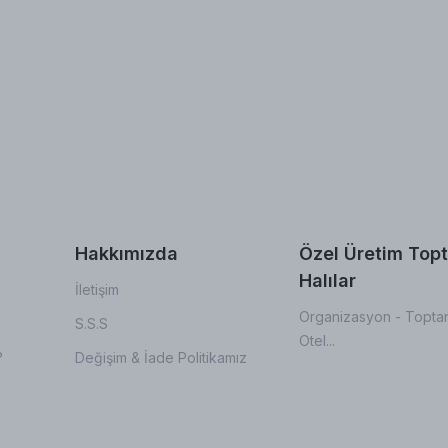
Hakkımızda
Özel Üretim Top
Halılar
İletişim
Organizasyon - Toptan
S.S.S
Otel...
?
Değişim & İade Politikamız