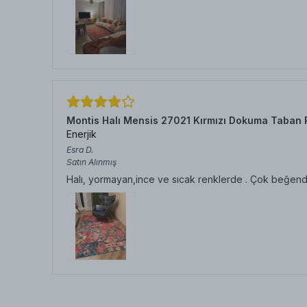
Montis Halı Mensis 27021 Kırmızı Dokuma Taban 
Enerjik
Esra
D.
Satın Alınmış
Halı, yormayan,ince ve sıcak renklerde . Çok beğen