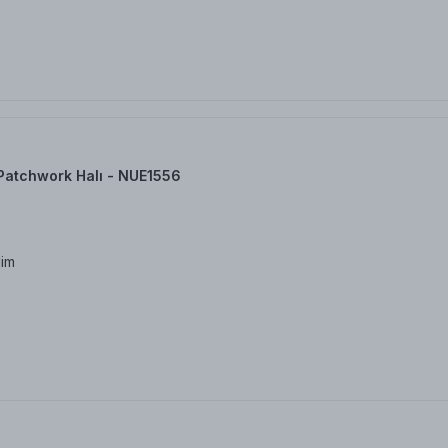
Patchwork Halı - NUE1556
dim