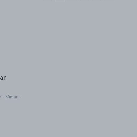
tan
 - Mimari -