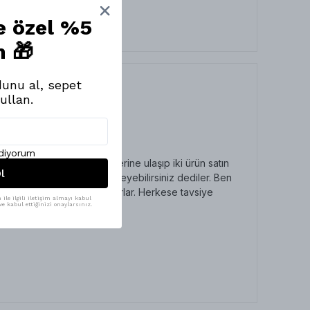
ne özel %5
m 🎁
unu al, sepet
ullan.
ediyorum
ü hatta telefonla kendilerine ulaşıp iki ürün satın
l
ı yok ikisini de serip deneyebilirsiniz dediler. Ben
arı o kadar paralar döküyorlar. Herkese tavsiye
ile ilgili iletişim almayı kabul
e kabul ettiğinizi onaylarsınız.