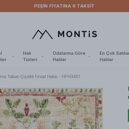
PEŞIN FIYATINA 6 TAKSIT
l
Halı
Odalarına Göre
En Çok Satıla
iler
Türleri
Halılar
Halılar
a Taban Çiçekli Fırsat Halısı - HFH3451