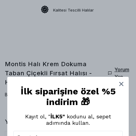
Kalitesi Tescilli Halılar
Montis Halı Krem Dokuma
Yorum
Taban Çiçekli Fırsat Halısı -
Yap
HFH3431
Yorumlar
İlk siparişine özel %5
Bu ürün için henüz yorum yapılmamış.
indirim 🎁
Kayıt ol, "
İLK5"
kodunu al, sepet
Yorumlar
adımında kullan.