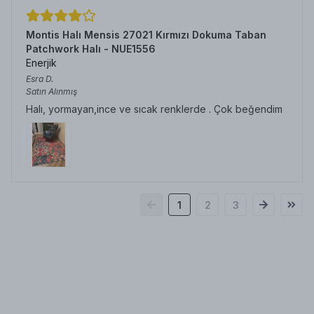
Montis Halı Mensis 27021 Kırmızı Dokuma Taban
Patchwork Halı - NUE1556
Enerjik
Esra
D.
Satın Alınmış
Halı, yormayan,ince ve sıcak renklerde . Çok beğendim
1
2
3