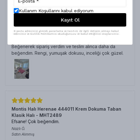
Kullanım Koşullarını kabul ediyorum
Montis Halı Sericum 34032 Bordo Parlak Yumuşak
Dokuma Taban Afgan Halı - NKE3161
Kayıt Ol
Harika
E-posta adresinizi girerek pazarlama ve tanıtım ile ilgili iletişim almayı kabul
Elif
Y.
edersiniz ve Gizlilik Politikamızı okuduğunuzu ve kabul ettiğinizi onaylarsınız.
Satın Alınmış
Beğenerek sipariş verdim ve teslim alınca daha da
beğendim. Rengi, yumuşak dokusu, inceliği çok güzel.
Montis Halı Herenae 444011 Krem Dokuma Taban
Klasik Halı - MHT2489
Efsane! Çok beğendim.
Nazlı
Ö.
Satın Alınmış