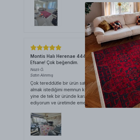
Montis Halı Herenae 444011 Krem Dokuma Taban
Efsane! Çok beğendim.
Nazlı
Ö.
Satın Alınmış
Çok tereddütle bir ürün satın alıp bu kadar beğendiğim
almak istediğimi memnun kalmazsam aynı gün içerisinde
yine de tek bir üründe karar verdim aldım ama tek ürü
ediyorum ve üretimde emeği geçen herkese teşekkü