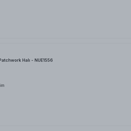
Patchwork Halı - NUE1556
dim