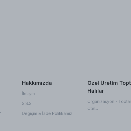
Hakkımızda
Özel Üretim Top
Halılar
İletişim
Organizasyon - Toptan
S.S.S
Otel...
?
Değişim & İade Politikamız