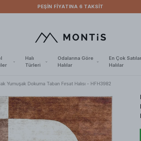
PEŞIN FIYATINA 6 TAKSIT
l
Halı
Odalarına Göre
En Çok Satıla
iler
Türleri
Halılar
Halılar
arlak Yumuşak Dokuma Taban Fırsat Halısı - HFH3982