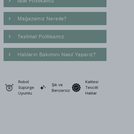
İade Politikamız
Mağazamız Nerede?
Teslimat Politikamız
Halıların Bakımını Nasıl Yaparız?
Robot
Kalitesi
Şık ve
Süpürge
Tescilli
Benzersiz
Uyumlu
Halılar