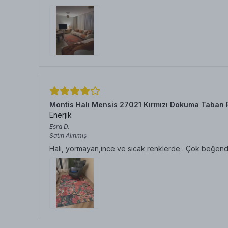
Montis Halı Mensis 27021 Kırmızı Dokuma Taban 
Enerjik
Esra
D.
Satın Alınmış
Halı, yormayan,ince ve sıcak renklerde . Çok beğen