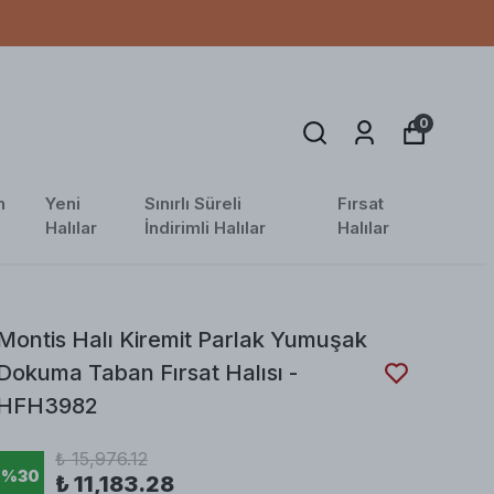
0
n
Yeni
Sınırlı Süreli
Fırsat
Halılar
İndirimli Halılar
Halılar
Montis Halı Kiremit Parlak Yumuşak
Dokuma Taban Fırsat Halısı -
HFH3982
₺ 15,976.12
%
30
₺ 11,183.28