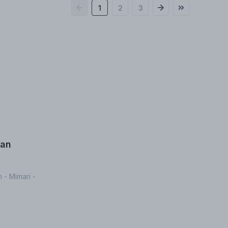
1
2
3
tan
 - Mimari -