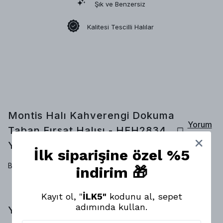
Şık ve Benzersiz
Kalitesi Tescilli Halılar
Montis Halı Kahverengi Dokuma
Yorum
Taban Fırsat Halısı - HFH2834
Yap
Yorumlar
İlk siparişine özel %5
Bu ürün için henüz yorum yapılmamış.
indirim 🎁
Kayıt ol, "
İLK5"
kodunu al, sepet
adımında kullan.
Yorumlar