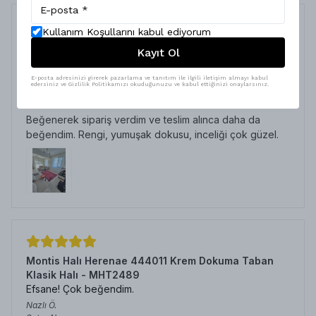
Kullanım Koşullarını kabul ediyorum
Montis Halı Sericum 34032 Bordo Parlak Yumuşak
Kayıt Ol
Dokuma Taban Afgan Halı - NKE3161
Harika
E-posta adresinizi girerek pazarlama ve tanıtım ile ilgili iletişim almayı kabul
edersiniz ve Gizlilik Politikamızı okuduğunuzu ve kabul ettiğinizi onaylarsınız.
Elif
Y.
Satın Alınmış
Beğenerek sipariş verdim ve teslim alınca daha da
beğendim. Rengi, yumuşak dokusu, inceliği çok güzel.
Montis Halı Herenae 444011 Krem Dokuma Taban
Klasik Halı - MHT2489
Efsane! Çok beğendim.
Nazlı
Ö.