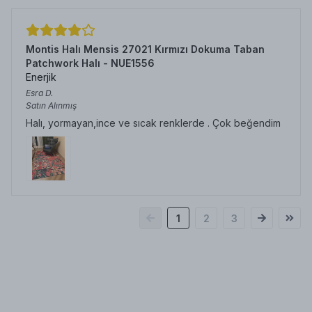
Montis Halı Mensis 27021 Kırmızı Dokuma Taban
Patchwork Halı - NUE1556
Enerjik
Esra
D.
Satın Alınmış
Halı, yormayan,ince ve sıcak renklerde . Çok beğendim
1
2
3