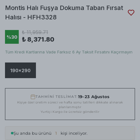
Montis Halı Fuşya Dokuma Taban Fırsat
Halısı - HFH3328
₺ 11,959.71
%
30
₺ 8,371.80
Tüm Kredi Kartlarına Vade Farksız 6 Ay Taksit Fırsatını Kaçırmayın
190x290
19–23 Ağustos
TAHMİNİ TESLİMAT:
Kişiye özel üretim süreci ve hafta sonu tatilleri dikkate alınarak
planlanmıştır
Yurtiçi Kargo ile ücretsiz gönderilir
Şu anda bu ürünü
1
kişi inceliyor.