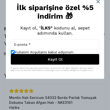
İlk siparişine özel %5
indirim 🎁
Kayıt ol, "
İLK5"
kodunu al, sepet
Montis Halı Fuşya Dokuma
adımında kullan.
Yorum
Taban Fırsat Halısı - HFH3328
Yap
Yorumlar
Kullanım Koşullarını kabul ediyorum
Bu ürün için henüz yorum yapılmamış.
Kayıt Ol
E-posta adresinizi girerek pazarlama ve tanıtım ile ilgili iletişim almayı kabul
edersiniz ve Gizlilik Politikamızı okuduğunuzu ve kabul ettiğinizi onaylarsınız.
Yorumlar
Montis Halı Sericum 34032 Bordo Parlak Yumuşak
Dokuma Taban Afgan Halı - NKE3161
Harika