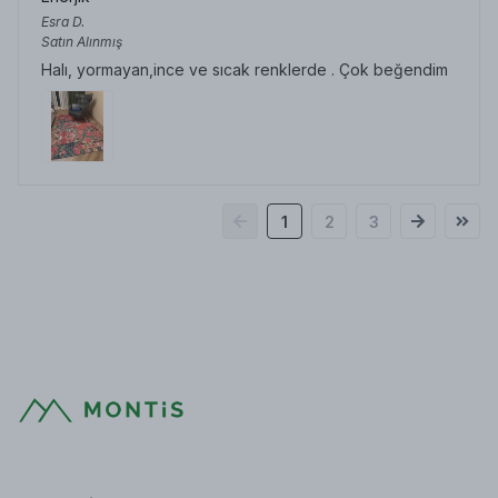
Esra
D.
Satın Alınmış
Halı, yormayan,ince ve sıcak renklerde . Çok beğendim
1
2
3