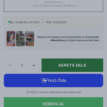
planlanmıştır
Yurtiçi Kargo ile ücretsiz gönderilir
Şu anda bu ürünü
4
kişi inceliyor.
SEPETE EKLE
HEMEN AL