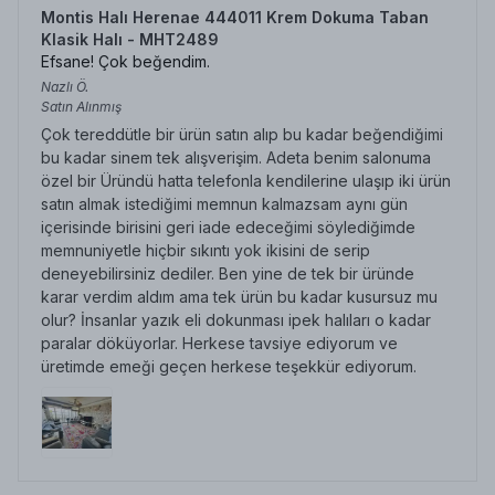
Montis Halı Herenae 444011 Krem Dokuma Taban
Klasik Halı - MHT2489
Efsane! Çok beğendim.
Nazlı
Ö.
Satın Alınmış
Çok tereddütle bir ürün satın alıp bu kadar beğendiğimi
bu kadar sinem tek alışverişim. Adeta benim salonuma
özel bir Üründü hatta telefonla kendilerine ulaşıp iki ürün
satın almak istediğimi memnun kalmazsam aynı gün
içerisinde birisini geri iade edeceğimi söylediğimde
memnuniyetle hiçbir sıkıntı yok ikisini de serip
deneyebilirsiniz dediler. Ben yine de tek bir üründe
karar verdim aldım ama tek ürün bu kadar kusursuz mu
olur? İnsanlar yazık eli dokunması ipek halıları o kadar
paralar döküyorlar. Herkese tavsiye ediyorum ve
üretimde emeği geçen herkese teşekkür ediyorum.