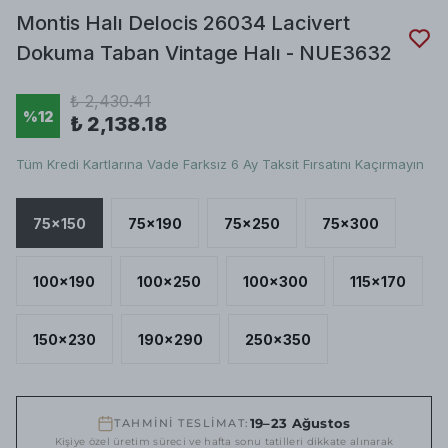
Montis Halı Delocis 26034 Lacivert
Dokuma Taban Vintage Halı - NUE3632
₺ 2,430.41
%
12
₺ 2,138.18
Tüm Kredi Kartlarına Vade Farksız 6 Ay Taksit Fırsatını Kaçırmayın
75x150
75x190
75x250
75x300
100x190
100x250
100x300
115x170
150x230
190x290
250x350
19–23 Ağustos
TAHMİNİ TESLİMAT:
Kişiye özel üretim süreci ve hafta sonu tatilleri dikkate alınarak