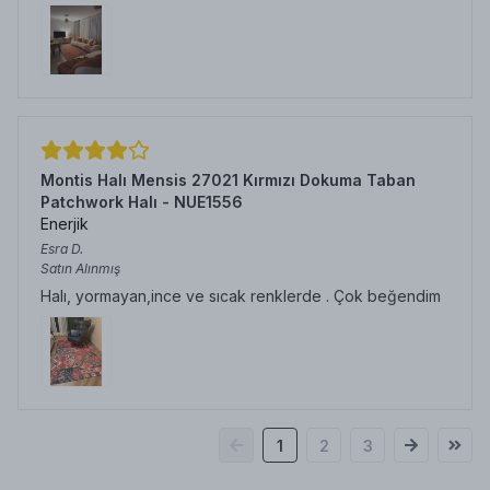
Montis Halı Mensis 27021 Kırmızı Dokuma Taban
Patchwork Halı - NUE1556
Enerjik
Esra
D.
Satın Alınmış
Halı, yormayan,ince ve sıcak renklerde . Çok beğendim
1
2
3