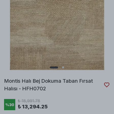
Montis Halı Bej Dokuma Taban Fırsat
Halısı - HFH0702
₺ 18,991.78
%
30
₺ 13,294.25