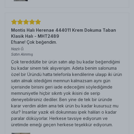
Montis Halı Herenae 444011 Krem Dokuma Taban
Klasik Halı - MHT2489
Efsane! Çok beğendim.
Nazlı
Ö.
Satın Alınmış
Çok tereddütle bir ürün satın alıp bu kadar beğendiğimi
bu kadar sinem tek alışverişim. Adeta benim salonuma
özel bir Üründü hatta telefonla kendilerine ulaşıp iki ürün
satın almak istediğimi memnun kalmazsam aynı gün
içerisinde birisini geri iade edeceğimi söylediğimde
memnuniyetle hiçbir sıkıntı yok ikisini de serip
deneyebilirsiniz dediler. Ben yine de tek bir üründe
karar verdim aldım ama tek ürün bu kadar kusursuz mu
olur? İnsanlar yazık eli dokunması ipek halıları o kadar
paralar döküyorlar. Herkese tavsiye ediyorum ve
üretimde emeği geçen herkese teşekkür ediyorum.