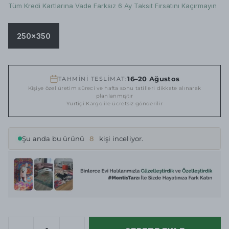
Tüm Kredi Kartlarına Vade Farksız 6 Ay Taksit Fırsatını Kaçırmayın
250x350
16–20 Ağustos
TAHMİNİ TESLİMAT:
Kişiye özel üretim süreci ve hafta sonu tatilleri dikkate alınarak
planlanmıştır
Yurtiçi Kargo ile ücretsiz gönderilir
Şu anda bu ürünü
8
kişi inceliyor.