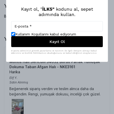
Yap
Yorumlar
Kayıt ol, "
İLK5"
kodunu al, sepet
adımında kullan.
Bu ürün için henüz yorum yapılmamış.
Kullanım Koşullarını kabul ediyorum
Yorumlar
Kayıt Ol
E-posta adresinizi girerek pazarlama ve tanıtım ile ilgili iletişim almayı kabul
edersiniz ve Gizlilik Politikamızı okuduğunuzu ve kabul ettiğinizi onaylarsınız.
Montis Halı Sericum 34032 Bordo Parlak Yumuşak
Dokuma Taban Afgan Halı - NKE3161
Harika
Elif
Y.
Satın Alınmış
Beğenerek sipariş verdim ve teslim alınca daha da
beğendim. Rengi, yumuşak dokusu, inceliği çok güzel.