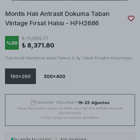
Montis Halı Antrasit Dokuma Taban
Vintage Fırsat Halısı - HFH2686
₺ 11,959.71
%
30
₺ 8,371.80
Tüm Kredi Kartlarına Vade Farksız 6 Ay Taksit Fırsatını Kaçırmayın
190x290
300x400
19–23 Ağustos
TAHMİNİ TESLİMAT:
Kişiye özel üretim süreci ve hafta sonu tatilleri dikkate alınarak
planlanmıştır
Yurtiçi Kargo ile ücretsiz gönderilir
Şu anda bu ürünü
1
kişi inceliyor.