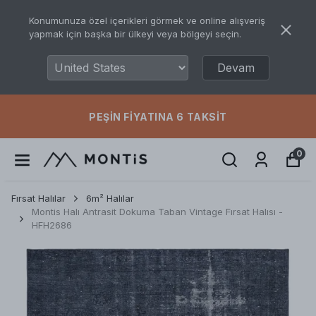
Konumunuza özel içerikleri görmek ve online alışveriş
yapmak için başka bir ülkeyi veya bölgeyi seçin.
Devam
PEŞIN FIYATINA 6 TAKSIT
0
Fırsat Halılar
6m² Halılar
Montis Halı Antrasit Dokuma Taban Vintage Fırsat Halısı -
HFH2686