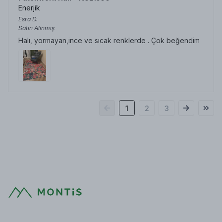
Enerjik
Esra
D.
Satın Alınmış
Halı, yormayan,ince ve sıcak renklerde . Çok beğendim
1
2
3