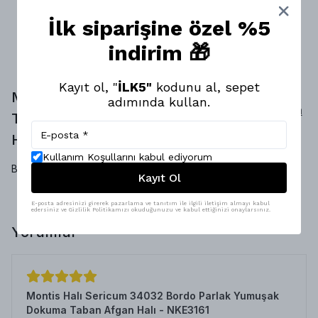
İlk siparişine özel %5
indirim 🎁
Kayıt ol, "
İLK5"
kodunu al, sepet
Montis Halı Antrasit Dokuma
adımında kullan.
Yorum
Taban Vintage Fırsat Halısı -
Yap
HFH2686
Yorumlar
Kullanım Koşullarını kabul ediyorum
Bu ürün için henüz yorum yapılmamış.
Kayıt Ol
E-posta adresinizi girerek pazarlama ve tanıtım ile ilgili iletişim almayı kabul
edersiniz ve Gizlilik Politikamızı okuduğunuzu ve kabul ettiğinizi onaylarsınız.
Yorumlar
Montis Halı Sericum 34032 Bordo Parlak Yumuşak
Dokuma Taban Afgan Halı - NKE3161