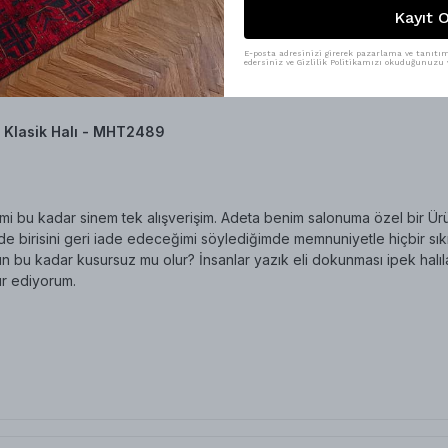
Kayıt O
E-posta adresinizi girerek pazarlama ve tanıtım 
edersiniz ve Gizlilik Politikamızı okuduğunuzu v
 Klasik Halı - MHT2489
i bu kadar sinem tek alışverişim. Adeta benim salonuma özel bir Üründ
 birisini geri iade edeceğimi söylediğimde memnuniyetle hiçbir sıkınt
n bu kadar kusursuz mu olur? İnsanlar yazık eli dokunması ipek halıl
r ediyorum.