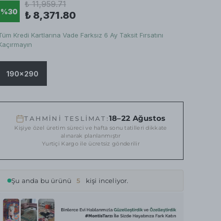
₺ 11,959.71
%
30
₺ 8,371.80
Tüm Kredi Kartlarına Vade Farksız 6 Ay Taksit Fırsatını
Kaçırmayın
190x290
18–22 Ağustos
TAHMİNİ TESLİMAT:
Kişiye özel üretim süreci ve hafta sonu tatilleri dikkate
alınarak planlanmıştır
Yurtiçi Kargo ile ücretsiz gönderilir
Şu anda bu ürünü
5
kişi inceliyor.