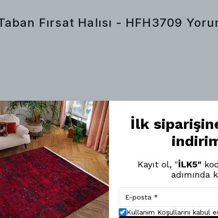
Taban Fırsat Halısı - HFH3709
Yoru
İlk siparişi
k Dokuma Taban Afgan Halı - NKE3161
indiri
Kayıt ol, "
İLK5"
kod
adımında k
eğendim. Rengi, yumuşak dokusu, inceliği çok güzel.
Kullanım Koşullarını kabul 