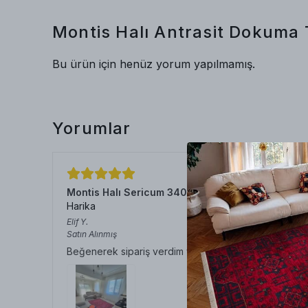
Montis Halı Antrasit Dokuma 
Bu ürün için henüz yorum yapılmamış.
Yorumlar
Montis Halı Sericum 34032 Bordo Parlak Yumuşa
Harika
Elif
Y.
Satın Alınmış
Beğenerek sipariş verdim ve teslim alınca daha da b