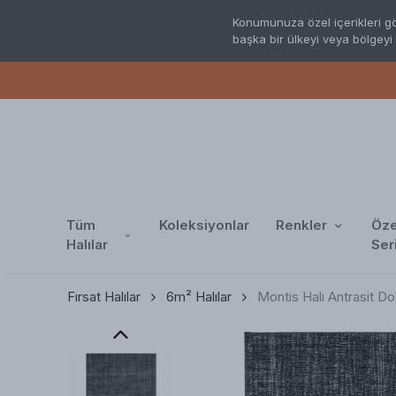
Konumunuza özel içerikleri gö
başka bir ülkeyi veya bölgeyi 
Tüm
Koleksiyonlar
Renkler
Öze
Halılar
Ser
Fırsat Halılar
6m² Halılar
Montis Halı Antrasit D