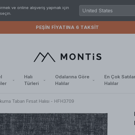
rmek ve online alışveriş yapmak için
seçin.
PEŞIN FIYATINA 6 TAKSIT
l
Halı
Odalarına Göre
En Çok Satıla
iler
Türleri
Halılar
Halılar
okuma Taban Fırsat Halısı - HFH3709