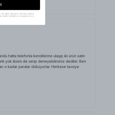
l
ile ilgili iletişim almayı kabul
e kabul ettiğinizi onaylarsınız.
ü hatta telefonla kendilerine ulaşıp iki ürün satın
ı yok ikisini de serip deneyebilirsiniz dediler. Ben
arı o kadar paralar döküyorlar. Herkese tavsiye