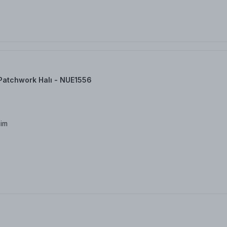
Patchwork Halı - NUE1556
dim