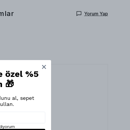
mlar
Yorum Yap
ne özel %5
m 🎁
unu al, sepet
ullan.
ediyorum