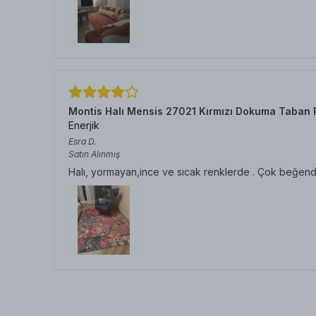
Montis Halı Mensis 27021 Kırmızı Dokuma Taban 
Enerjik
Esra
D.
Satın Alınmış
Halı, yormayan,ince ve sıcak renklerde . Çok beğen