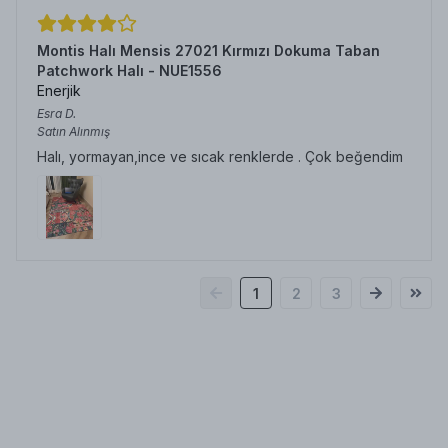
Montis Halı Mensis 27021 Kırmızı Dokuma Taban
Patchwork Halı - NUE1556
Enerjik
Esra
D.
Satın Alınmış
Halı, yormayan,ince ve sıcak renklerde . Çok beğendim
1
2
3