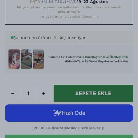
19–23 Ağustos
TAHMİNİ TESLİMAT:
Kişiye özel üretim süreci ve hafta sonu tatilleri dikkate alınarak
planlanmıştır
Yurtiçi Kargo ile ücretsiz gönderilir
Şu anda bu ürünü
9
kişi inceliyor.
SEPETE EKLE