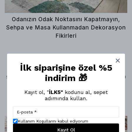
Odanızın Odak Noktasını Kapatmayın,
Sehpa ve Masa Kullanmadan Dekorasyon
Fikirleri
Yaşam alanlarımızı dekore ederken yıllardır
süregelen bir alışkanlığımız var: Odanın tam
İlk siparişine özel %5
merkezine, en büyük boşluğa devasa bir orta
indirim 🎁
sehpa veya masa yerleştirmek. Ancak Montis Halı
olarak artık bu kalıpları yıkıyoruz.
Kayıt ol, "
İLK5"
kodunu al, sepet
adımında kullan.
DEVAMINI OKU
Kullanım Koşullarını kabul ediyorum
Kayıt Ol