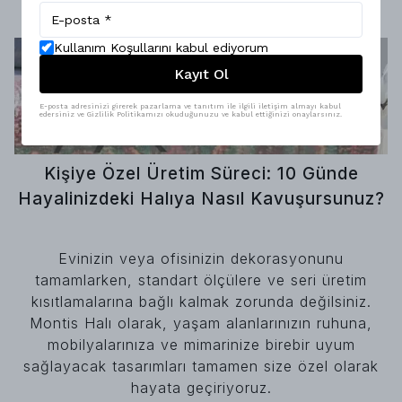
Kullanım Koşullarını kabul ediyorum
Kayıt Ol
E-posta adresinizi girerek pazarlama ve tanıtım ile ilgili iletişim almayı kabul
edersiniz ve Gizlilik Politikamızı okuduğunuzu ve kabul ettiğinizi onaylarsınız.
Kişiye Özel Üretim Süreci: 10 Günde
Hayalinizdeki Halıya Nasıl Kavuşursunuz?
Evinizin veya ofisinizin dekorasyonunu
tamamlarken, standart ölçülere ve seri üretim
kısıtlamalarına bağlı kalmak zorunda değilsiniz.
Montis Halı olarak, yaşam alanlarınızın ruhuna,
mobilyalarınıza ve mimarinize birebir uyum
sağlayacak tasarımları tamamen size özel olarak
hayata geçiriyoruz.