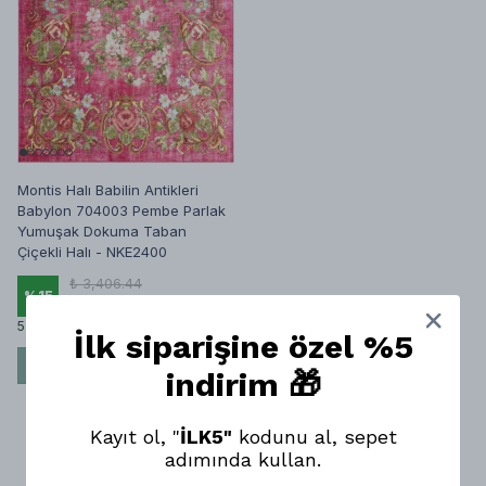
Montis Halı Babilin Antikleri
Babylon 704003 Pembe Parlak
Yumuşak Dokuma Taban
Çiçekli Halı - NKE2400
₺ 3,406.44
%
15
₺ 2,887.25
5 Bambu Doku Ebatları
İlk siparişine özel %5
SEPETE EKLE
indirim 🎁
Kayıt ol, "
İLK5"
kodunu al, sepet
adımında kullan.
1