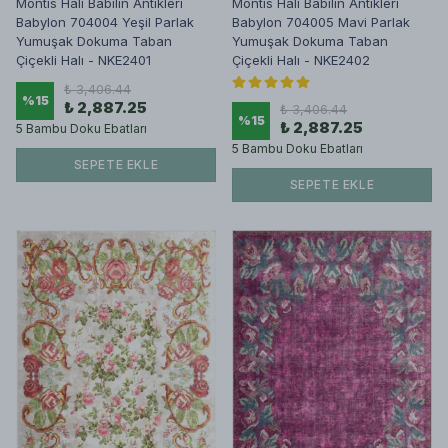
Montis Halı Babilin Antikleri
Montis Halı Babilin Antikleri
Babylon 704004 Yeşil Parlak
Babylon 704005 Mavi Parlak
Yumuşak Dokuma Taban
Yumuşak Dokuma Taban
Çiçekli Halı - NKE2401
Çiçekli Halı - NKE2402
₺ 3,406.44
%
15
₺ 2,887.25
₺ 3,406.44
%
15
₺ 2,887.25
5 Bambu Doku Ebatları
5 Bambu Doku Ebatları
SEPETE EKLE
SEPETE EKLE