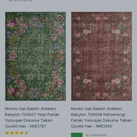
Montis Halı Babilin Antikleri
Montis Halı Babilin Antikleri
Babylon 704007 Yeşil Parlak
Babylon 704008 Kahverengi
Yumuşak Dokuma Taban
Parlak Yumuşak Dokuma Taban
Çiçekli Halı - NKE1787
Çiçekli Halı - NKE1450
₺ 3,406.44